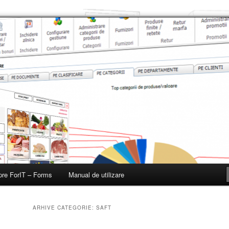
, restaurante, baruri si fast-fooduri
re ForIT – Forms
Manual de utilizare
ARHIVE CATEGORIE:
SAFT