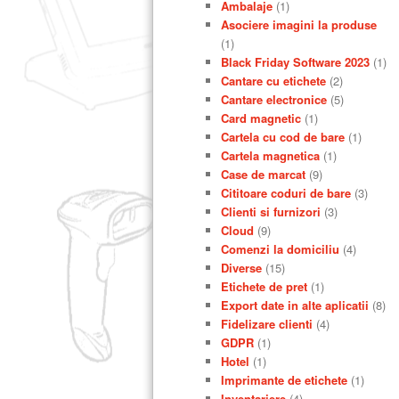
Ambalaje
(1)
Asociere imagini la produse
(1)
Black Friday Software 2023
(1)
Cantare cu etichete
(2)
Cantare electronice
(5)
Card magnetic
(1)
Cartela cu cod de bare
(1)
Cartela magnetica
(1)
Case de marcat
(9)
Cititoare coduri de bare
(3)
Clienti si furnizori
(3)
Cloud
(9)
Comenzi la domiciliu
(4)
Diverse
(15)
Etichete de pret
(1)
Export date in alte aplicatii
(8)
Fidelizare clienti
(4)
GDPR
(1)
Hotel
(1)
Imprimante de etichete
(1)
Inventariere
(4)