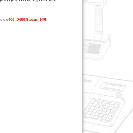
hete
d406
,
D406 Stocuri
,
NIR
,