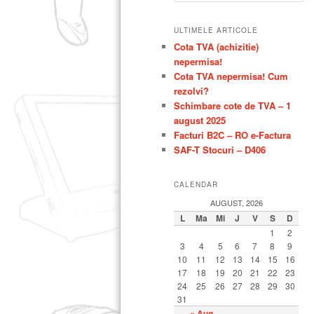
u
t
principal
secundar
ULTIMELE ARTICOLE
ă
Cota TVA (achizitie)
nepermisa!
Cota TVA nepermisa! Cum
rezolvi?
Schimbare cote de TVA – 1
august 2025
Facturi B2C – RO e-Factura
SAF-T Stocuri – D406
CALENDAR
AUGUST, 2026
L
Ma
Mi
J
V
S
D
1
2
3
4
5
6
7
8
9
10
11
12
13
14
15
16
17
18
19
20
21
22
23
24
25
26
27
28
29
30
31
« Aug