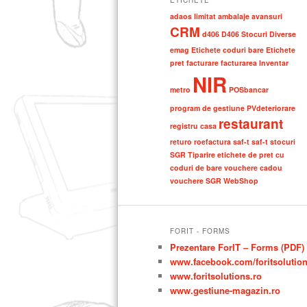
ETICHETE
adaos limitat
ambalaje
avansuri
CRM
d406
D406 Stocuri
Diverse
emag
Etichete coduri bare
Etichete
pret
facturare
facturarea
Inventar
NIR
metro
POSbancar
program de gestiune
PVdeteriorare
restaurant
registru casa
returo
roefactura
saf-t
saf-t stocuri
SGR
Tiparire etichete de pret cu
coduri de bare
vouchere cadou
vouchere SGR
WebShop
FORIT - FORMS
Prezentare ForIT – Forms (PDF)
www.facebook.com/foritsolutio
www.foritsolutions.ro
www.gestiune-magazin.ro