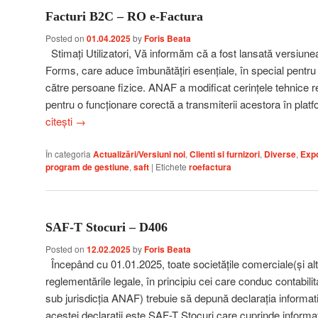
Facturi B2C – RO e-Factura
Posted on
01.04.2025
by
Foris Beata
Stimați Utilizatori, Vă informăm că a fost lansată versiune
Forms, care aduce îmbunătățiri esențiale, în special pentru ut
către persoane fizice. ANAF a modificat cerințele tehnice ref
pentru o funcționare corectă a transmiterii acestora în pl
citești
→
În categoria
Actualizări/Versiuni noi
,
Clienti si furnizori
,
Diverse
,
Expo
program de gestiune
,
saft
|
Etichete
roefactura
SAF-T Stocuri – D406
Posted on
12.02.2025
by
Foris Beata
Începând cu 01.01.2025, toate societățile comerciale(și alte
reglementările legale, în principiu cei care conduc contabilit
sub jurisdicția ANAF) trebuie să depună declarația informa
acestei declarații este SAF-T Stocuri care cuprinde informaț