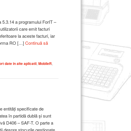
a 5.3.14 a programului ForIT –
ilizatorii care emit facturi
eritoare la aceste facturi, iar
atforma RO […]
Continuă să
rt date in alte aplicatii
,
MobileR
,
 entități specificate de
atea în partidă dublă și sunt
tivă D406 – SAF-T. O parte a
ii despre stocurile gestionate