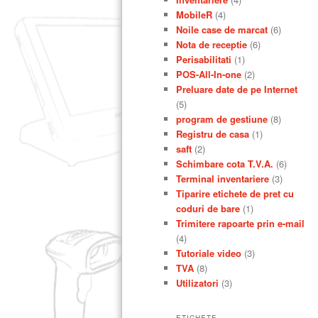
MobileR
(4)
Noile case de marcat
(6)
Nota de receptie
(6)
Perisabilitati
(1)
POS-All-In-one
(2)
Preluare date de pe Internet
(5)
program de gestiune
(8)
Registru de casa
(1)
saft
(2)
Schimbare cota T.V.A.
(6)
Terminal inventariere
(3)
Tiparire etichete de pret cu
coduri de bare
(1)
Trimitere rapoarte prin e-mail
(4)
Tutoriale video
(3)
TVA
(8)
Utilizatori
(3)