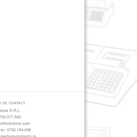
II DE CONTACT
tions S.R.L.
733.077.543
 foritsolutions.com
nic: 0732.154.638
] gestiune-magazin.ro