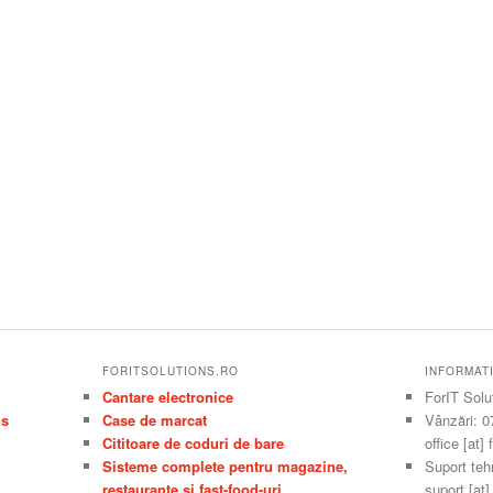
FORITSOLUTIONS.RO
INFORMAT
Cantare electronice
ForIT Solu
ns
Case de marcat
Vânzări: 0
Cititoare de coduri de bare
office [at]
Sisteme complete pentru magazine,
Suport teh
restaurante si fast-food-uri
suport [at