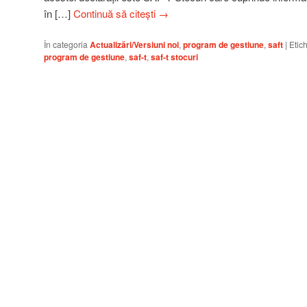
în […]
Continuă să citești
→
În categoria
Actualizări/Versiuni noi
,
program de gestiune
,
saft
|
Etic
program de gestiune
,
saf-t
,
saf-t stocuri