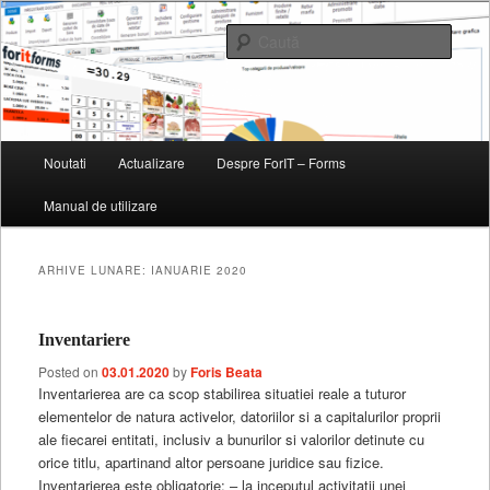
Soft de gestiune pentru magazine, restaurante, baruri si fast-fooduri
Caută
ForIT – Forms
Meniu
Noutati
Actualizare
Despre ForIT – Forms
Sari
Sari
principal
Manual de utilizare
la
la
conținutul
conținutul
ARHIVE LUNARE:
IANUARIE 2020
principal
secundar
Inventariere
Posted on
03.01.2020
by
Foris Beata
Inventarierea are ca scop stabilirea situatiei reale a tuturor
elementelor de natura activelor, datoriilor si a capitalurilor proprii
ale fiecarei entitati, inclusiv a bunurilor si valorilor detinute cu
orice titlu, apartinand altor persoane juridice sau fizice.
Inventarierea este obligatorie: – la inceputul activitatii unei