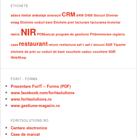
ETICHETE
CRM
adaos limitat
ambalaje
avansuri
d406
D406 Stocuri
Diverse
emag
Etichete coduri bare
Etichete pret
facturare
facturarea
Inventar
NIR
metro
POSbancar
program de gestiune
PVdeteriorare
registru
restaurant
casa
returo
roefactura
saf-t
saf-t stocuri
SGR
Tiparire
etichete de pret cu coduri de bare
vouchere cadou
vouchere SGR
WebShop
FORIT - FORMS
Prezentare ForIT – Forms (PDF)
www.facebook.com/foritsolutions
www.foritsolutions.ro
www.gestiune-magazin.ro
FORITSOLUTIONS.RO
Cantare electronice
Case de marcat