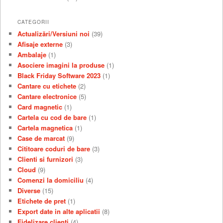
CATEGORII
Actualizări/Versiuni noi
(39)
Afisaje externe
(3)
Ambalaje
(1)
Asociere imagini la produse
(1)
Black Friday Software 2023
(1)
Cantare cu etichete
(2)
Cantare electronice
(5)
Card magnetic
(1)
Cartela cu cod de bare
(1)
Cartela magnetica
(1)
Case de marcat
(9)
Cititoare coduri de bare
(3)
Clienti si furnizori
(3)
Cloud
(9)
Comenzi la domiciliu
(4)
Diverse
(15)
Etichete de pret
(1)
Export date in alte aplicatii
(8)
Fidelizare clienti
(4)