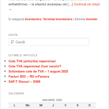
entitati(firme); – la sfarsitul anului(sau cel […]
Continuă să citești
→
În categoria
Inventariere
,
Terminal inventariere
|
Etichete
Inventar
CAUTA
C
a
u
t
ULTIMELE ARTICOLE
ă
Cota TVA (achizitie) nepermisa!
Cota TVA nepermisa! Cum rezolvi?
Schimbare cote de TVA – 1 august 2025
Facturi B2C – RO e-Factura
SAF-T Stocuri – D406
CALENDAR
IANUARIE, 2020
L
Ma
Mi
J
V
S
D