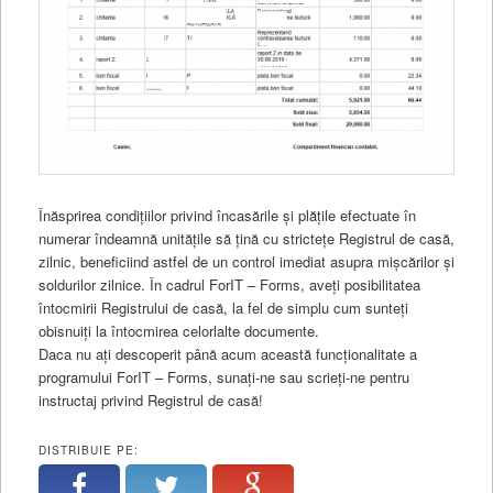
Înăsprirea condițiilor privind încasările și plățile efectuate în
numerar îndeamnă unitățile să țină cu strictețe Registrul de casă,
zilnic, beneficiind astfel de un control imediat asupra mișcărilor și
soldurilor zilnice. În cadrul ForIT – Forms, aveți posibilitatea
întocmirii Registrului de casă, la fel de simplu cum sunteți
obisnuiți la întocmirea celorlalte documente.
Daca nu ați descoperit până acum această funcționalitate a
programului ForIT – Forms, sunați-ne sau scrieți-ne pentru
instructaj privind Registrul de casă!
DISTRIBUIE PE: