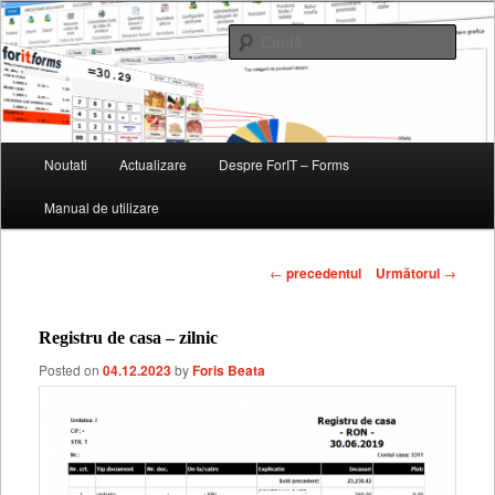
Soft de gestiune pentru magazine, restaurante, baruri si fast-fooduri
Caută
ForIT – Forms
Meniu
Noutati
Actualizare
Despre ForIT – Forms
Sari
principal
Manual de utilizare
la
conținutul
Navigare
←
precedentul
Următorul
→
articole
principal
Registru de casa – zilnic
Posted on
04.12.2023
by
Foris Beata