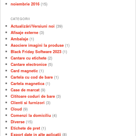
noiembrie 2016
(15)
CATEGORII
Actualizări/Versiuni noi
(39)
Afisaje externe
(3)
Ambalaje
(1)
Asociere imagini la produse
(1)
Black Friday Software 2023
(1)
Cantare cu etichete
(2)
Cantare electronice
(5)
Card magnetic
(1)
Cartela cu cod de bare
(1)
Cartela magnetica
(1)
Case de marcat
(9)
Cititoare coduri de bare
(3)
Clienti si furnizori
(3)
Cloud
(9)
Comenzi la domiciliu
(4)
Diverse
(15)
Etichete de pret
(1)
Export date in alte aplicatii
(8)