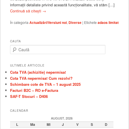
informații detaliate privind această funcționalitate, vă stăm […]
Continuă să citești
→
În categoria
Actualizări/Versiuni noi
,
Diverse
|
Etichete
adaos limitat
CAUTA
C
a
u
t
ULTIMELE ARTICOLE
ă
Cota TVA (achizitie) nepermisa!
Cota TVA nepermisa! Cum rezolvi?
Schimbare cote de TVA – 1 august 2025
Facturi B2C – RO e-Factura
SAF-T Stocuri – D406
CALENDAR
AUGUST, 2026
L
Ma
Mi
J
V
S
D