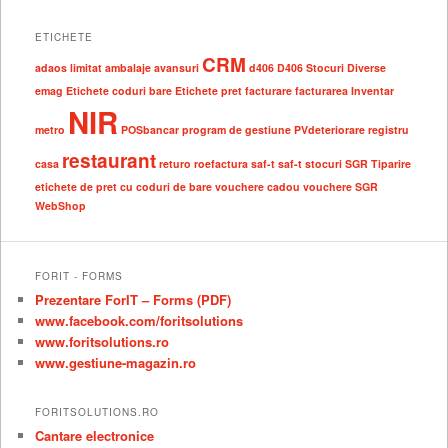
ETICHETE
CRM
adaos limitat
ambalaje
avansuri
d406
D406 Stocuri
Diverse
emag
Etichete coduri bare
Etichete pret
facturare
facturarea
Inventar
NIR
metro
POSbancar
program de gestiune
PVdeteriorare
registru
restaurant
casa
returo
roefactura
saf-t
saf-t stocuri
SGR
Tiparire
etichete de pret cu coduri de bare
vouchere cadou
vouchere SGR
WebShop
FORIT - FORMS
Prezentare ForIT – Forms (PDF)
www.facebook.com/foritsolutions
www.foritsolutions.ro
www.gestiune-magazin.ro
FORITSOLUTIONS.RO
Cantare electronice