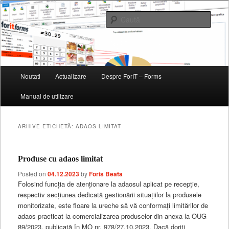
Soft de gestiune pentru magazine, restaurante, baruri si fast-fooduri
Caută
ForIT – Forms
Meniu
Noutati
Actualizare
Despre ForIT – Forms
Sari
Sari
principal
Manual de utilizare
la
la
conținutul
conținutul
ARHIVE ETICHETĂ:
ADAOS LIMITAT
principal
secundar
Produse cu adaos limitat
Posted on
04.12.2023
by
Foris Beata
Folosind funcția de atenționare la adaosul aplicat pe recepție,
respectiv secțiunea dedicată gestionării situațiilor la produsele
monitorizate, este floare la ureche să vă conformați limitărilor de
adaos practicat la comercializarea produselor din anexa la OUG
89/2023, publicată în MO nr. 978/27.10.2023. Dacă doriți