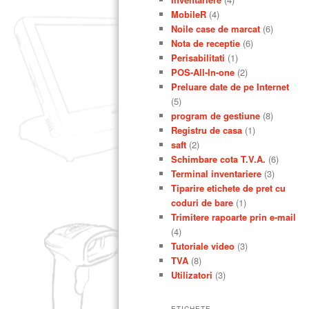
MobileR
(4)
Noile case de marcat
(6)
Nota de receptie
(6)
Perisabilitati
(1)
POS-All-In-one
(2)
Preluare date de pe Internet
(5)
program de gestiune
(8)
Registru de casa
(1)
saft
(2)
Schimbare cota T.V.A.
(6)
Terminal inventariere
(3)
Tiparire etichete de pret cu
coduri de bare
(1)
Trimitere rapoarte prin e-mail
(4)
Tutoriale video
(3)
TVA
(8)
Utilizatori
(3)