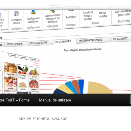
, restaurante, baruri si fast-fooduri
re ForIT – Forms
Manual de utilizare
ARHIVE ETICHETĂ:
AVANSURI