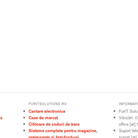
FORITSOLUTIONS.RO
INFORMAT
Cantare electronice
ForIT Solu
ns
Case de marcat
Vânzări: 0
Cititoare de coduri de bare
office [at]
Sisteme complete pentru magazine,
Suport teh
restaurante si fast-food-uri
suport [at