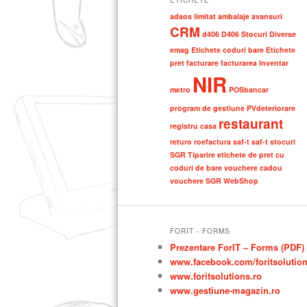
ETICHETE
adaos limitat
ambalaje
avansuri
CRM
d406
D406 Stocuri
Diverse
emag
Etichete coduri bare
Etichete
pret
facturare
facturarea
Inventar
NIR
metro
POSbancar
program de gestiune
PVdeteriorare
restaurant
registru casa
returo
roefactura
saf-t
saf-t stocuri
SGR
Tiparire etichete de pret cu
coduri de bare
vouchere cadou
vouchere SGR
WebShop
FORIT - FORMS
Prezentare ForIT – Forms (PDF)
www.facebook.com/foritsolutio
www.foritsolutions.ro
www.gestiune-magazin.ro