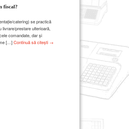
 fiscal?
ntație/catering) se practică
livrare/prestare ulterioară,
e cele comandate, dar și
nume […]
Continuă să citești
→