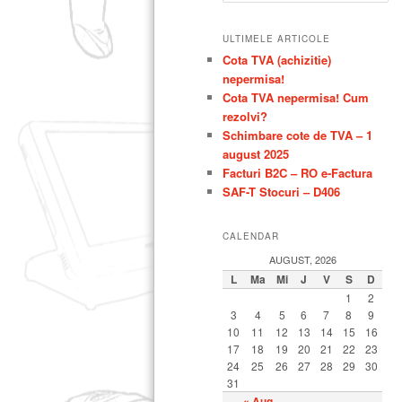
u
t
principal
secundar
ULTIMELE ARTICOLE
ă
Cota TVA (achizitie)
nepermisa!
Cota TVA nepermisa! Cum
rezolvi?
Schimbare cote de TVA – 1
august 2025
Facturi B2C – RO e-Factura
SAF-T Stocuri – D406
CALENDAR
AUGUST, 2026
L
Ma
Mi
J
V
S
D
1
2
3
4
5
6
7
8
9
10
11
12
13
14
15
16
17
18
19
20
21
22
23
24
25
26
27
28
29
30
31
« Aug