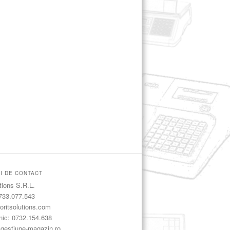
II DE CONTACT
tions S.R.L.
733.077.543
 foritsolutions.com
nic: 0732.154.638
] gestiune-magazin.ro