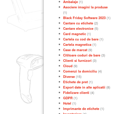
Ambalaje
(1)
Asociere imagini la produse
(1)
Black Friday Software 2023
(1)
Cantare cu etichete
(2)
Cantare electronice
(5)
Card magnetic
(1)
Cartela cu cod de bare
(1)
Cartela magnetica
(1)
Case de marcat
(9)
Cititoare coduri de bare
(3)
Clienti si furnizori
(3)
Cloud
(9)
Comenzi la domiciliu
(4)
Diverse
(15)
Etichete de pret
(1)
Export date in alte aplicatii
(8)
Fidelizare clienti
(4)
GDPR
(1)
Hotel
(1)
Imprimante de etichete
(1)
Inventariere
(4)