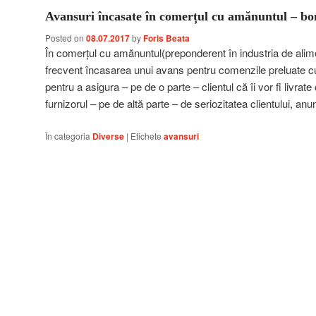
Avansuri încasate în comerțul cu amănuntul – bon
Posted on
08.07.2017
by
Foris Beata
În comerțul cu amănuntul(preponderent în industria de alime
frecvent încasarea unui avans pentru comenzile preluate cu 
pentru a asigura – pe de o parte – clientul că îi vor fi livrat
furnizorul – pe de altă parte – de seriozitatea clientului, a
În categoria
Diverse
|
Etichete
avansuri